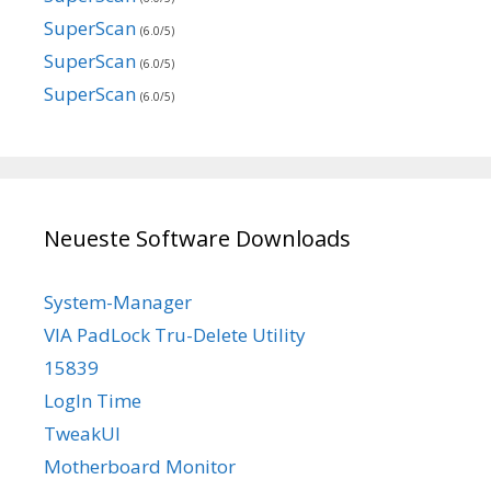
SuperScan
(6.0/5)
SuperScan
(6.0/5)
SuperScan
(6.0/5)
Neueste Software Downloads
System-Manager
VIA PadLock Tru-Delete Utility
15839
LogIn Time
TweakUI
Motherboard Monitor