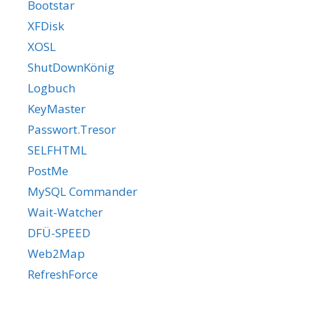
Bootstar
XFDisk
XOSL
ShutDownKönig
Logbuch
KeyMaster
Passwort.Tresor
SELFHTML
PostMe
MySQL Commander
Wait-Watcher
DFÜ-SPEED
Web2Map
RefreshForce