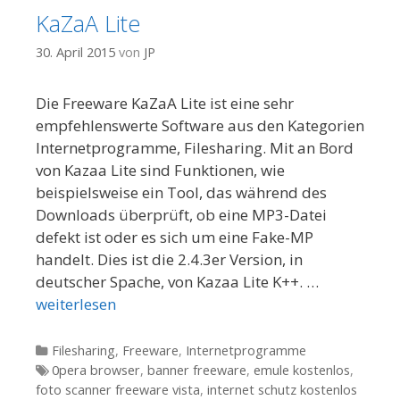
KaZaA Lite
30. April 2015
von
JP
Die Freeware KaZaA Lite ist eine sehr
empfehlenswerte Software aus den Kategorien
Internetprogramme, Filesharing. Mit an Bord
von Kazaa Lite sind Funktionen, wie
beispielsweise ein Tool, das während des
Downloads überprüft, ob eine MP3-Datei
defekt ist oder es sich um eine Fake-MP
handelt. Dies ist die 2.4.3er Version, in
deutscher Spache, von Kazaa Lite K++. …
weiterlesen
Kategorien
Filesharing
,
Freeware
,
Internetprogramme
Tags
0pera browser
,
banner freeware
,
emule kostenlos
,
foto scanner freeware vista
,
internet schutz kostenlos