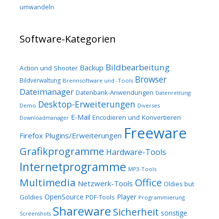
umwandeln
Software-Kategorien
Bildbearbeitung
Backup
Action und Shooter
Browser
Bildverwaltung
Brennsoftware und -Tools
Dateimanager
Datenbank-Anwendungen
Datenrettung
Desktop-Erweiterungen
Demo
Diverses
E-Mail
Encodieren und Konvertieren
Downloadmanager
Freeware
Firefox Plugins/Erweiterungen
Grafikprogramme
Hardware-Tools
Internetprogramme
MP3-Tools
Multimedia
Office
Netzwerk-Tools
Oldies but
OpenSource
Player
Goldies
PDF-Tools
Programmierung
Shareware
Sicherheit
sonstige
Screenshots