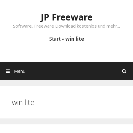
Springe zum Inhalt
JP Freeware
Software, Freeware Download kostenlos und mehr...
Start
»
win lite
Menü
Suchen
win lite