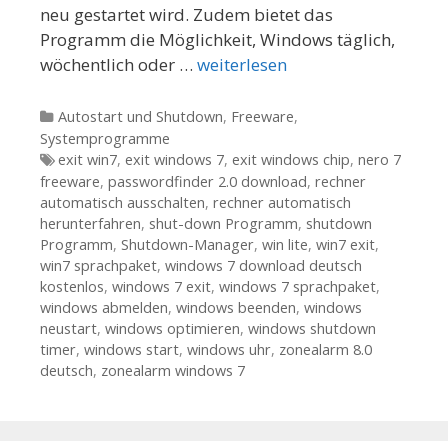
neu gestartet wird. Zudem bietet das
Programm die Möglichkeit, Windows täglich,
wöchentlich oder …
weiterlesen
Kategorien
Autostart und Shutdown
,
Freeware
,
Systemprogramme
Tags
exit win7
,
exit windows 7
,
exit windows chip
,
nero 7
freeware
,
passwordfinder 2.0 download
,
rechner
automatisch ausschalten
,
rechner automatisch
herunterfahren
,
shut-down Programm
,
shutdown
Programm
,
Shutdown-Manager
,
win lite
,
win7 exit
,
win7 sprachpaket
,
windows 7 download deutsch
kostenlos
,
windows 7 exit
,
windows 7 sprachpaket
,
windows abmelden
,
windows beenden
,
windows
neustart
,
windows optimieren
,
windows shutdown
timer
,
windows start
,
windows uhr
,
zonealarm 8.0
deutsch
,
zonealarm windows 7