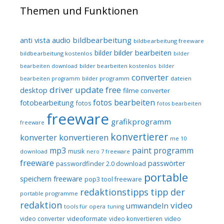
Themen und Funktionen
audio
bildbearbeitung
anti vista
bildbearbeitung freeware
bilder bearbeiten
bilder
bildbearbeitung kostenlos
bilder
bilder bearbeiten kostenlos
bearbeiten download
bilder
converter
bilder programm
dateien
bearbeiten programm
driver update free
desktop
filme converter
fotos bearbeiten
fotobearbeitung
fotos
fotos bearbeiten
freeware
grafikprogramm
freeware
konvertierer
konvertieren
konverter
me 10
mp3
paint programm
musik
download
nero 7 freeware
freeware
passwörter
passwordfinder 2.0 download
portable
speichern freeware
pop3 tool freeware
redaktionstipps
tipp der
portable programme
redaktion
video
umwandeln
tools für opera
tuning
video converter
videoformate
video konvertieren
video