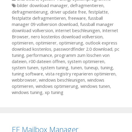
Tags
bilder download manager
,
defragmentieren
,
defragmentierung
,
driver update free
,
festplatte
,
festplatte defragmentieren
,
freeware
,
fussball
manager 09 vollversion download
,
fussball manager
download vollversion
,
internet beschleunigen
,
Internet
Browser
,
nero kostenlos download vollversion
,
optimieren
,
optimierer
,
optimierung
,
outlook express
download kostenlos
,
passwordfinder 2.0 download
,
pc
tuning
,
performance
,
programm zum löschen von
dateien
,
r00 dateien öffnen
,
system optimieren
,
system tunen
,
system tuning
,
tunen
,
tuneup
,
tuning
,
tuning software
,
vista registry reparieren optimieren
,
webbrowser
,
windows beschleunigen
,
windows
optimieren
,
windows optimierung
,
windows tunen
,
windows tuning
,
xp tuning
EF Mailbox Manager