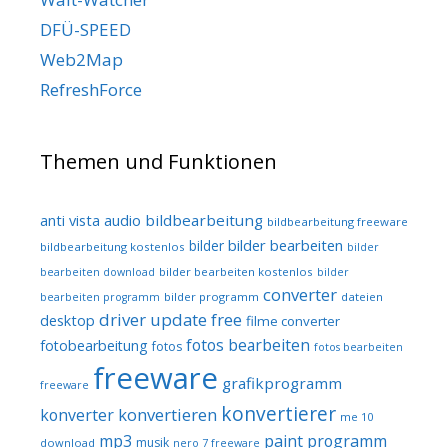
DFÜ-SPEED
Web2Map
RefreshForce
Themen und Funktionen
audio
bildbearbeitung
anti vista
bildbearbeitung freeware
bilder bearbeiten
bilder
bildbearbeitung kostenlos
bilder
bilder bearbeiten kostenlos
bearbeiten download
bilder
converter
bilder programm
dateien
bearbeiten programm
driver update free
desktop
filme converter
fotos bearbeiten
fotobearbeitung
fotos
fotos bearbeiten
freeware
grafikprogramm
freeware
konvertierer
konvertieren
konverter
me 10
mp3
paint programm
musik
download
nero 7 freeware