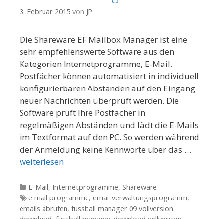
3. Februar 2015
von
JP
Die Shareware EF Mailbox Manager ist eine
sehr empfehlenswerte Software aus den
Kategorien Internetprogramme, E-Mail.
Postfächer können automatisiert in individuell
konfigurierbaren Abständen auf den Eingang
neuer Nachrichten überprüft werden. Die
Software prüft Ihre Postfächer in
regelmäßigen Abständen und lädt die E-Mails
im Textformat auf den PC. So werden während
der Anmeldung keine Kennworte über das …
weiterlesen
Kategorien
E-Mail
,
Internetprogramme
,
Shareware
Tags
e mail programme
,
email verwaltungsprogramm
,
emails abrufen
,
fussball manager 09 vollversion
download
,
fussball manager download vollversion
,