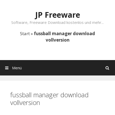
Springe zum Inhalt
JP Freeware
Software, Freeware Download kostenlos und mehr...
Start
»
fussball manager download
vollversion
Menü
Suchen
fussball manager download
vollversion