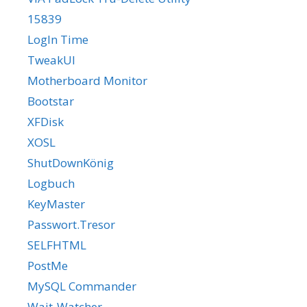
15839
LogIn Time
TweakUI
Motherboard Monitor
Bootstar
XFDisk
XOSL
ShutDownKönig
Logbuch
KeyMaster
Passwort.Tresor
SELFHTML
PostMe
MySQL Commander
Wait-Watcher