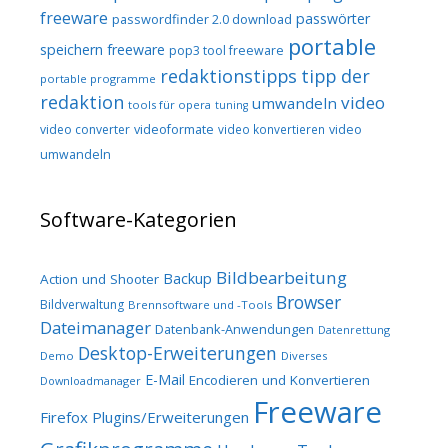
freeware
passwörter
passwordfinder 2.0 download
portable
speichern freeware
pop3 tool freeware
redaktionstipps
tipp der
portable programme
redaktion
video
umwandeln
tools für opera
tuning
video converter
videoformate
video konvertieren
video
umwandeln
Software-Kategorien
Bildbearbeitung
Backup
Action und Shooter
Browser
Bildverwaltung
Brennsoftware und -Tools
Dateimanager
Datenbank-Anwendungen
Datenrettung
Desktop-Erweiterungen
Demo
Diverses
E-Mail
Encodieren und Konvertieren
Downloadmanager
Freeware
Firefox Plugins/Erweiterungen