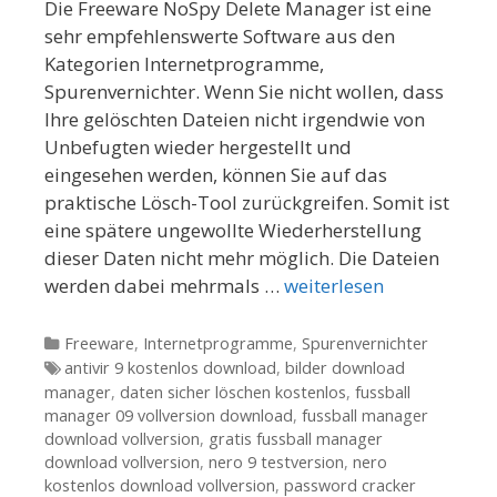
Die Freeware NoSpy Delete Manager ist eine
sehr empfehlenswerte Software aus den
Kategorien Internetprogramme,
Spurenvernichter. Wenn Sie nicht wollen, dass
Ihre gelöschten Dateien nicht irgendwie von
Unbefugten wieder hergestellt und
eingesehen werden, können Sie auf das
praktische Lösch-Tool zurückgreifen. Somit ist
eine spätere ungewollte Wiederherstellung
dieser Daten nicht mehr möglich. Die Dateien
werden dabei mehrmals …
weiterlesen
Kategorien
Freeware
,
Internetprogramme
,
Spurenvernichter
Tags
antivir 9 kostenlos download
,
bilder download
manager
,
daten sicher löschen kostenlos
,
fussball
manager 09 vollversion download
,
fussball manager
download vollversion
,
gratis fussball manager
download vollversion
,
nero 9 testversion
,
nero
kostenlos download vollversion
,
password cracker