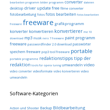
converter
bilder programm
dateien
bearbeiten programm
driver update free
desktop
filme converter
fotos bearbeiten
fotobearbeitung
fotos
fotos bearbeiten
freeware
grafikprogramm
freeware
konvertierer
konvertieren
konverter
me 10
mp3
paint programm
musik
download
nero 7 freeware
freeware
passwörter
passwordfinder 2.0 download
portable
speichern freeware
pop3 tool freeware
redaktionstipps
tipp der
portable programme
redaktion
video
umwandeln
tools für opera
tuning
video converter
videoformate
video konvertieren
video
umwandeln
Software-Kategorien
Bildbearbeitung
Backup
Action und Shooter