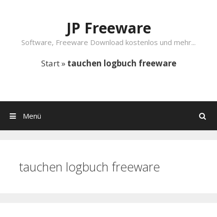
Springe zum Inhalt
JP Freeware
Software, Freeware Download kostenlos und mehr...
Start
»
tauchen logbuch freeware
Menü
Suchen
tauchen logbuch freeware