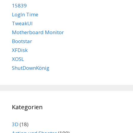
15839
LogIn Time
TweakUI
Motherboard Monitor
Bootstar
XFDisk
XOSL
ShutDownKönig
Kategorien
3D
(18)