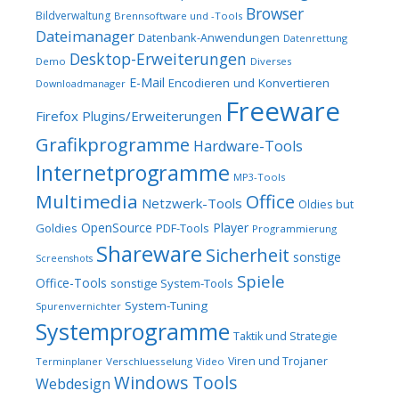
Browser
Bildverwaltung
Brennsoftware und -Tools
Dateimanager
Datenbank-Anwendungen
Datenrettung
Desktop-Erweiterungen
Demo
Diverses
E-Mail
Encodieren und Konvertieren
Downloadmanager
Freeware
Firefox Plugins/Erweiterungen
Grafikprogramme
Hardware-Tools
Internetprogramme
MP3-Tools
Multimedia
Office
Netzwerk-Tools
Oldies but
OpenSource
Player
Goldies
PDF-Tools
Programmierung
Shareware
Sicherheit
sonstige
Screenshots
Spiele
Office-Tools
sonstige System-Tools
System-Tuning
Spurenvernichter
Systemprogramme
Taktik und Strategie
Viren und Trojaner
Terminplaner
Verschluesselung
Video
Windows Tools
Webdesign