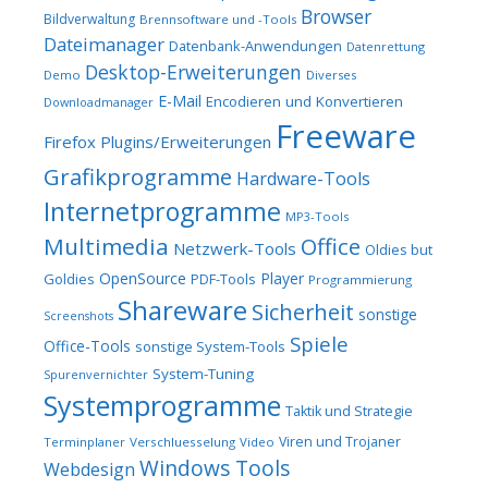
Browser
Bildverwaltung
Brennsoftware und -Tools
Dateimanager
Datenbank-Anwendungen
Datenrettung
Desktop-Erweiterungen
Demo
Diverses
E-Mail
Encodieren und Konvertieren
Downloadmanager
Freeware
Firefox Plugins/Erweiterungen
Grafikprogramme
Hardware-Tools
Internetprogramme
MP3-Tools
Multimedia
Office
Netzwerk-Tools
Oldies but
OpenSource
Player
Goldies
PDF-Tools
Programmierung
Shareware
Sicherheit
sonstige
Screenshots
Spiele
Office-Tools
sonstige System-Tools
System-Tuning
Spurenvernichter
Systemprogramme
Taktik und Strategie
Viren und Trojaner
Terminplaner
Verschluesselung
Video
Windows Tools
Webdesign