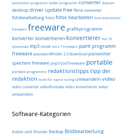
converter
bilder programm
dateien
bearbeiten programm
driver update free
desktop
filme converter
fotos bearbeiten
fotobearbeitung
fotos
fotos bearbeiten
freeware
grafikprogramm
freeware
konvertierer
konvertieren
konverter
me 10
mp3
paint programm
musik
download
nero 7 freeware
freeware
passwörter
passwordfinder 2.0 download
portable
speichern freeware
pop3 tool freeware
redaktionstipps
tipp der
portable programme
redaktion
video
umwandeln
tools für opera
tuning
video converter
videoformate
video konvertieren
video
umwandeln
Software-Kategorien
Bildbearbeitung
Backup
Action und Shooter