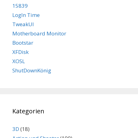
15839
LogIn Time
TweakUI
Motherboard Monitor
Bootstar
XFDisk
XOSL
ShutDownKönig
Kategorien
3D
(18)