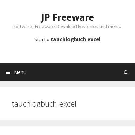
Springe zum Inhalt
JP Freeware
Software, Freeware Download kostenlos und mehr...
Start
»
tauchlogbuch excel
Menü
Suchen
tauchlogbuch excel