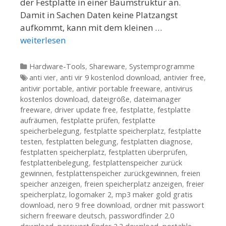
der Festplatte in einer Baumstruktur an.
Damit in Sachen Daten keine Platzangst
aufkommt, kann mit dem kleinen …
weiterlesen
Kategorien
Hardware-Tools
,
Shareware
,
Systemprogramme
Tags
anti vier
,
anti vir 9 kostenlod download
,
antivier free
,
antivir portable
,
antivir portable freeware
,
antivirus
kostenlos download
,
dateigröße
,
dateimanager
freeware
,
driver update free
,
festplatte
,
festplatte
aufräumen
,
festplatte prüfen
,
festplatte
speicherbelegung
,
festplatte speicherplatz
,
festplatte
testen
,
festplatten belegung
,
festplatten diagnose
,
festplatten speicherplatz
,
festplatten überprüfen
,
festplattenbelegung
,
festplattenspeicher zurück
gewinnen
,
festplattenspeicher zurückgewinnen
,
freien
speicher anzeigen
,
freien speicherplatz anzeigen
,
freier
speicherplatz
,
logomaker 2
,
mp3 maker gold gratis
download
,
nero 9 free download
,
ordner mit passwort
sichern freeware deutsch
,
passwordfinder 2.0