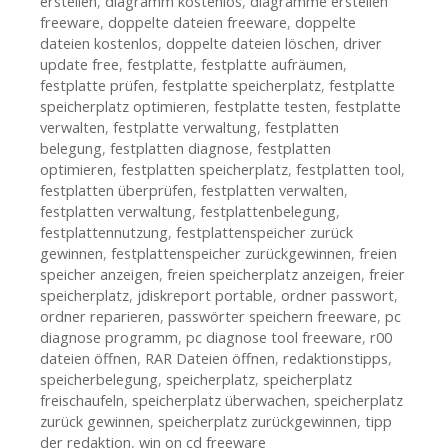
erstellen
,
diagramm kostenlos
,
diagramme erstellen
freeware
,
doppelte dateien freeware
,
doppelte
dateien kostenlos
,
doppelte dateien löschen
,
driver
update free
,
festplatte
,
festplatte aufräumen
,
festplatte prüfen
,
festplatte speicherplatz
,
festplatte
speicherplatz optimieren
,
festplatte testen
,
festplatte
verwalten
,
festplatte verwaltung
,
festplatten
belegung
,
festplatten diagnose
,
festplatten
optimieren
,
festplatten speicherplatz
,
festplatten tool
,
festplatten überprüfen
,
festplatten verwalten
,
festplatten verwaltung
,
festplattenbelegung
,
festplattennutzung
,
festplattenspeicher zurück
gewinnen
,
festplattenspeicher zurückgewinnen
,
freien
speicher anzeigen
,
freien speicherplatz anzeigen
,
freier
speicherplatz
,
jdiskreport portable
,
ordner passwort
,
ordner reparieren
,
passwörter speichern freeware
,
pc
diagnose programm
,
pc diagnose tool freeware
,
r00
dateien öffnen
,
RAR Dateien öffnen
,
redaktionstipps
,
speicherbelegung
,
speicherplatz
,
speicherplatz
freischaufeln
,
speicherplatz überwachen
,
speicherplatz
zurück gewinnen
,
speicherplatz zurückgewinnen
,
tipp
der redaktion
,
win on cd freeware