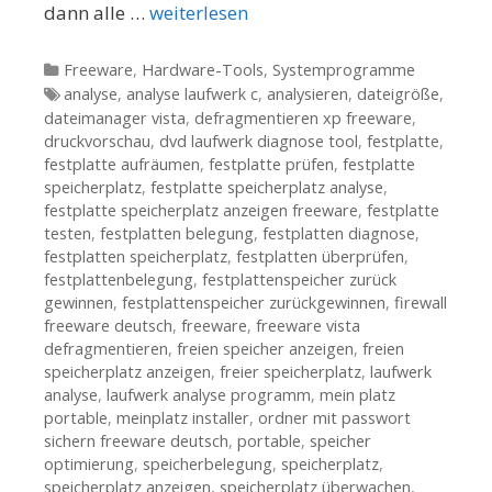
dann alle …
weiterlesen
Kategorien
Freeware
,
Hardware-Tools
,
Systemprogramme
Tags
analyse
,
analyse laufwerk c
,
analysieren
,
dateigröße
,
dateimanager vista
,
defragmentieren xp freeware
,
druckvorschau
,
dvd laufwerk diagnose tool
,
festplatte
,
festplatte aufräumen
,
festplatte prüfen
,
festplatte
speicherplatz
,
festplatte speicherplatz analyse
,
festplatte speicherplatz anzeigen freeware
,
festplatte
testen
,
festplatten belegung
,
festplatten diagnose
,
festplatten speicherplatz
,
festplatten überprüfen
,
festplattenbelegung
,
festplattenspeicher zurück
gewinnen
,
festplattenspeicher zurückgewinnen
,
firewall
freeware deutsch
,
freeware
,
freeware vista
defragmentieren
,
freien speicher anzeigen
,
freien
speicherplatz anzeigen
,
freier speicherplatz
,
laufwerk
analyse
,
laufwerk analyse programm
,
mein platz
portable
,
meinplatz installer
,
ordner mit passwort
sichern freeware deutsch
,
portable
,
speicher
optimierung
,
speicherbelegung
,
speicherplatz
,
speicherplatz anzeigen
,
speicherplatz überwachen
,