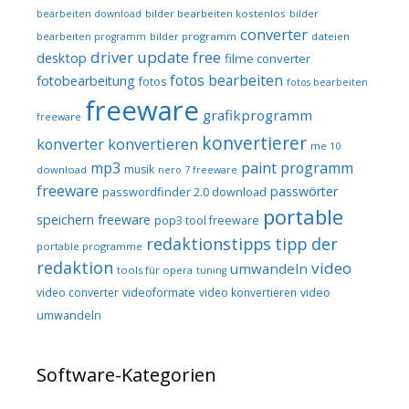
bilder bearbeiten kostenlos
bearbeiten download
bilder
converter
bilder programm
dateien
bearbeiten programm
driver update free
desktop
filme converter
fotos bearbeiten
fotobearbeitung
fotos
fotos bearbeiten
freeware
grafikprogramm
freeware
konvertierer
konvertieren
konverter
me 10
mp3
paint programm
musik
download
nero 7 freeware
freeware
passwörter
passwordfinder 2.0 download
portable
speichern freeware
pop3 tool freeware
redaktionstipps
tipp der
portable programme
redaktion
video
umwandeln
tools für opera
tuning
video converter
videoformate
video konvertieren
video
umwandeln
Software-Kategorien