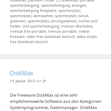
download
,
passwort finder 2.2 download
,
portable
,
speicherbelegung
,
speicherbelegung anzeigen
,
speicherbelegung festplatte
,
speicherplatz
,
speicherplatz überwachen
,
speicherplatz zurück
gewinnen
,
speicherplatz zurückgewinnen
,
suchen und
finden
,
tool speicherbelegung
,
treesize alternative
,
treesize free portable
,
treesize portable
,
treiber
freeware
,
video free download deutsch
,
video studio
free download deutsch
DiskMax
14. Januar 2015
von
JP
Die Freeware DiskMax ist eine sehr
empfehlenswerte Software aus den Kategorien
Systemprogramme, Dateimanager. DiskMax