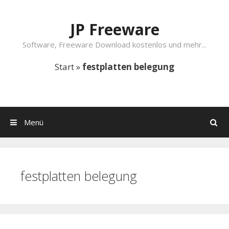
Springe zum Inhalt
JP Freeware
Software, Freeware Download kostenlos und mehr...
Start
»
festplatten belegung
Menü
Suchen
festplatten belegung