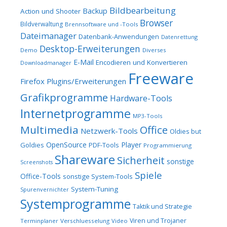
Bildbearbeitung
Backup
Action und Shooter
Browser
Bildverwaltung
Brennsoftware und -Tools
Dateimanager
Datenbank-Anwendungen
Datenrettung
Desktop-Erweiterungen
Demo
Diverses
E-Mail
Encodieren und Konvertieren
Downloadmanager
Freeware
Firefox Plugins/Erweiterungen
Grafikprogramme
Hardware-Tools
Internetprogramme
MP3-Tools
Multimedia
Office
Netzwerk-Tools
Oldies but
OpenSource
Player
Goldies
PDF-Tools
Programmierung
Shareware
Sicherheit
sonstige
Screenshots
Spiele
Office-Tools
sonstige System-Tools
System-Tuning
Spurenvernichter
Systemprogramme
Taktik und Strategie
Viren und Trojaner
Terminplaner
Verschluesselung
Video