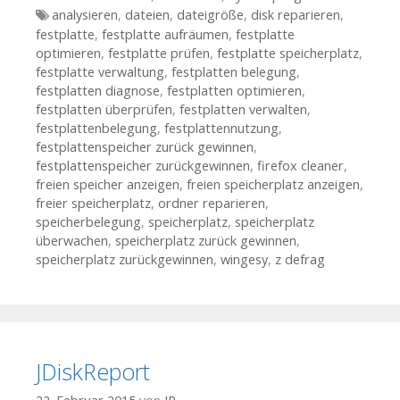
Tags
analysieren
,
dateien
,
dateigröße
,
disk reparieren
,
festplatte
,
festplatte aufräumen
,
festplatte
optimieren
,
festplatte prüfen
,
festplatte speicherplatz
,
festplatte verwaltung
,
festplatten belegung
,
festplatten diagnose
,
festplatten optimieren
,
festplatten überprüfen
,
festplatten verwalten
,
festplattenbelegung
,
festplattennutzung
,
festplattenspeicher zurück gewinnen
,
festplattenspeicher zurückgewinnen
,
firefox cleaner
,
freien speicher anzeigen
,
freien speicherplatz anzeigen
,
freier speicherplatz
,
ordner reparieren
,
speicherbelegung
,
speicherplatz
,
speicherplatz
überwachen
,
speicherplatz zurück gewinnen
,
speicherplatz zurückgewinnen
,
wingesy
,
z defrag
JDiskReport