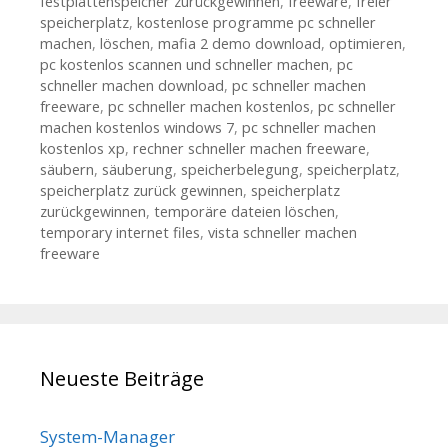
festplattenspeicher zurückgewinnen
,
freeware
,
freier
speicherplatz
,
kostenlose programme pc schneller
machen
,
löschen
,
mafia 2 demo download
,
optimieren
,
pc kostenlos scannen und schneller machen
,
pc
schneller machen download
,
pc schneller machen
freeware
,
pc schneller machen kostenlos
,
pc schneller
machen kostenlos windows 7
,
pc schneller machen
kostenlos xp
,
rechner schneller machen freeware
,
säubern
,
säuberung
,
speicherbelegung
,
speicherplatz
,
speicherplatz zurück gewinnen
,
speicherplatz
zurückgewinnen
,
temporäre dateien löschen
,
temporary internet files
,
vista schneller machen
freeware
Neueste Beiträge
System-Manager