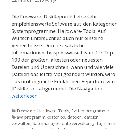
22. Februar 2015
von
JP
Die Freeware JDiskReport ist eine sehr
empfehlenswerte Software aus den Kategorien
Systemprogramme, Hardware-Tools. Auf
Wunsch untersucht es auch nur einzelne
Verzeichnisse. Durch zusätzliche
Informationen, beispielsweise Listen für Top-
100 der größten, ältesten oder neuesten
Dateien und Übersichten, wann und wie viele
Dateien das letzte Mal geändert wurden, wird
das umfangreiche Funktionen-Repertoire von
JDiskReport abgerundet. Die Navigation …
weiterlesen
Kategorien
Freeware
,
Hardware-Tools
,
Systemprogramme
Tags
ava programm kostenlos
,
dateien
,
dateien
verwalten
,
dateimanager
,
dateiverwaltung
,
diagramm