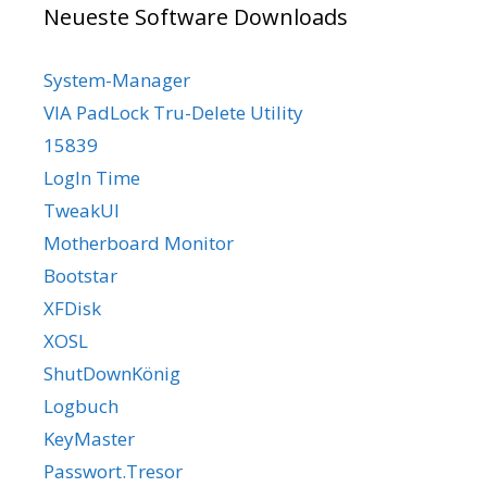
Neueste Software Downloads
System-Manager
VIA PadLock Tru-Delete Utility
15839
LogIn Time
TweakUI
Motherboard Monitor
Bootstar
XFDisk
XOSL
ShutDownKönig
Logbuch
KeyMaster
Passwort.Tresor