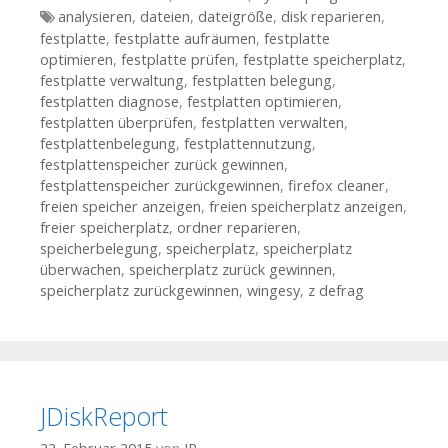
Tags
analysieren
,
dateien
,
dateigröße
,
disk reparieren
,
festplatte
,
festplatte aufräumen
,
festplatte
optimieren
,
festplatte prüfen
,
festplatte speicherplatz
,
festplatte verwaltung
,
festplatten belegung
,
festplatten diagnose
,
festplatten optimieren
,
festplatten überprüfen
,
festplatten verwalten
,
festplattenbelegung
,
festplattennutzung
,
festplattenspeicher zurück gewinnen
,
festplattenspeicher zurückgewinnen
,
firefox cleaner
,
freien speicher anzeigen
,
freien speicherplatz anzeigen
,
freier speicherplatz
,
ordner reparieren
,
speicherbelegung
,
speicherplatz
,
speicherplatz
überwachen
,
speicherplatz zurück gewinnen
,
speicherplatz zurückgewinnen
,
wingesy
,
z defrag
JDiskReport