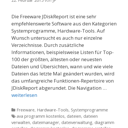
22. Februar 2015
von
JP
Die Freeware JDiskReport ist eine sehr
empfehlenswerte Software aus den Kategorien
Systemprogramme, Hardware-Tools. Auf
Wunsch untersucht es auch nur einzelne
Verzeichnisse. Durch zusätzliche
Informationen, beispielsweise Listen für Top-
100 der größten, ältesten oder neuesten
Dateien und Übersichten, wann und wie viele
Dateien das letzte Mal geändert wurden, wird
das umfangreiche Funktionen-Repertoire von
JDiskReport abgerundet. Die Navigation …
weiterlesen
Kategorien
Freeware
,
Hardware-Tools
,
Systemprogramme
Tags
ava programm kostenlos
,
dateien
,
dateien
verwalten
,
dateimanager
,
dateiverwaltung
,
diagramm