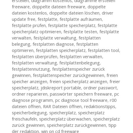
erstellen
,
diagramm kostenlos
,
diagramme erstellen
freeware
,
doppelte dateien freeware
,
doppelte
dateien kostenlos
,
doppelte dateien löschen
,
driver
update free
,
festplatte
,
festplatte aufräumen
,
festplatte prüfen
,
festplatte speicherplatz
,
festplatte
speicherplatz optimieren
,
festplatte testen
,
festplatte
verwalten
,
festplatte verwaltung
,
festplatten
belegung
,
festplatten diagnose
,
festplatten
optimieren
,
festplatten speicherplatz
,
festplatten tool
,
festplatten überprüfen
,
festplatten verwalten
,
festplatten verwaltung
,
festplattenbelegung
,
festplattennutzung
,
festplattenspeicher zurück
gewinnen
,
festplattenspeicher zurückgewinnen
,
freien
speicher anzeigen
,
freien speicherplatz anzeigen
,
freier
speicherplatz
,
jdiskreport portable
,
ordner passwort
,
ordner reparieren
,
passwörter speichern freeware
,
pc
diagnose programm
,
pc diagnose tool freeware
,
r00
dateien öffnen
,
RAR Dateien öffnen
,
redaktionstipps
,
speicherbelegung
,
speicherplatz
,
speicherplatz
freischaufeln
,
speicherplatz überwachen
,
speicherplatz
zurück gewinnen
,
speicherplatz zurückgewinnen
,
tipp
der redaktion
,
win on cd freeware