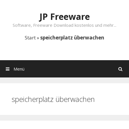
Springe zum Inhalt
JP Freeware
Software, Freeware Download kostenlos und mehr...
Start
»
speicherplatz überwachen
Menü
Suchen
speicherplatz überwachen