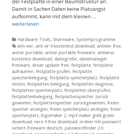
der Festplatte in einer Baumstruktur an.
Damit in Sachen Daten keine Platzangst
aufkommt, kann mit dem kleinen …
weiterlesen
Kategorien
Hardware-Tools
,
Shareware
,
Systemprogramme
Tags
anti vier
,
anti vir 9 kostenlod download
,
antivier free
,
antivir portable
,
antivir portable freeware
,
antivirus
kostenlos download
,
dateigröße
,
dateimanager
freeware
,
driver update free
,
festplatte
,
festplatte
aufräumen
,
festplatte prüfen
,
festplatte
speicherbelegung
,
festplatte speicherplatz
,
festplatte
testen
,
festplatten belegung
,
festplatten diagnose
,
festplatten speicherplatz
,
festplatten überprüfen
,
festplattenbelegung
,
festplattenspeicher zurück
gewinnen
,
festplattenspeicher zurückgewinnen
,
freien
speicher anzeigen
,
freien speicherplatz anzeigen
,
freier
speicherplatz
,
logomaker 2
,
mp3 maker gold gratis
download
,
nero 9 free download
,
ordner mit passwort
sichern freeware deutsch
,
passwordfinder 2.0