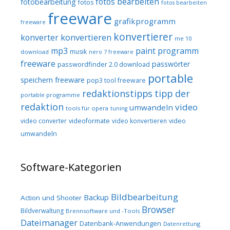
fotos bearbeiten
fotobearbeitung
fotos
fotos bearbeiten
freeware
grafikprogramm
freeware
konvertierer
konvertieren
konverter
me 10
mp3
paint programm
musik
download
nero 7 freeware
freeware
passwörter
passwordfinder 2.0 download
portable
speichern freeware
pop3 tool freeware
redaktionstipps
tipp der
portable programme
redaktion
video
umwandeln
tools für opera
tuning
video converter
videoformate
video konvertieren
video
umwandeln
Software-Kategorien
Bildbearbeitung
Backup
Action und Shooter
Browser
Bildverwaltung
Brennsoftware und -Tools
Dateimanager
Datenbank-Anwendungen
Datenrettung