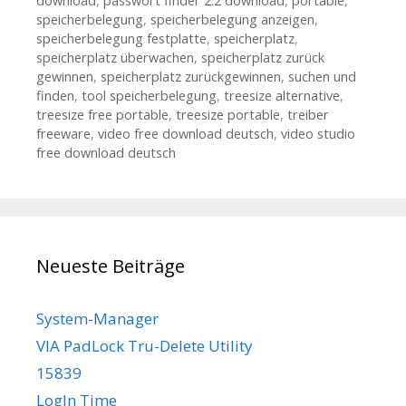
download
,
passwort finder 2.2 download
,
portable
,
speicherbelegung
,
speicherbelegung anzeigen
,
speicherbelegung festplatte
,
speicherplatz
,
speicherplatz überwachen
,
speicherplatz zurück
gewinnen
,
speicherplatz zurückgewinnen
,
suchen und
finden
,
tool speicherbelegung
,
treesize alternative
,
treesize free portable
,
treesize portable
,
treiber
freeware
,
video free download deutsch
,
video studio
free download deutsch
Neueste Beiträge
System-Manager
VIA PadLock Tru-Delete Utility
15839
LogIn Time