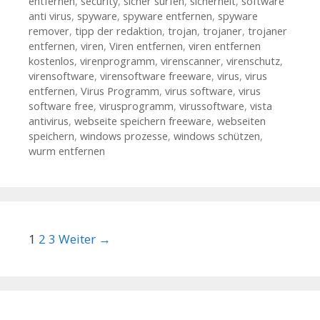
entfernen
,
security
,
sicher surfen
,
sicherheit
,
software
anti virus
,
spyware
,
spyware entfernen
,
spyware
remover
,
tipp der redaktion
,
trojan
,
trojaner
,
trojaner
entfernen
,
viren
,
Viren entfernen
,
viren entfernen
kostenlos
,
virenprogramm
,
virenscanner
,
virenschutz
,
virensoftware
,
virensoftware freeware
,
virus
,
virus
entfernen
,
Virus Programm
,
virus software
,
virus
software free
,
virusprogramm
,
virussoftware
,
vista
antivirus
,
webseite speichern freeware
,
webseiten
speichern
,
windows prozesse
,
windows schützen
,
wurm entfernen
Beitrags-Navigation
1
2
3
Weiter →