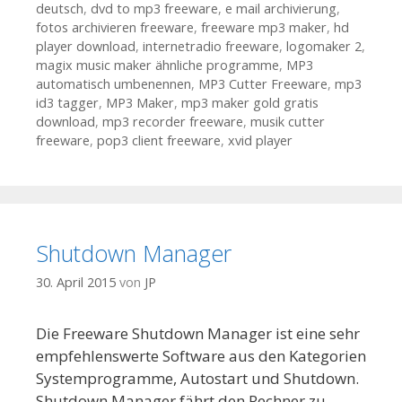
deutsch
,
dvd to mp3 freeware
,
e mail archivierung
,
fotos archivieren freeware
,
freeware mp3 maker
,
hd
player download
,
internetradio freeware
,
logomaker 2
,
magix music maker ähnliche programme
,
MP3
automatisch umbenennen
,
MP3 Cutter Freeware
,
mp3
id3 tagger
,
MP3 Maker
,
mp3 maker gold gratis
download
,
mp3 recorder freeware
,
musik cutter
freeware
,
pop3 client freeware
,
xvid player
Shutdown Manager
30. April 2015
von
JP
Die Freeware Shutdown Manager ist eine sehr
empfehlenswerte Software aus den Kategorien
Systemprogramme, Autostart und Shutdown.
Shutdown Manager fährt den Rechner zu