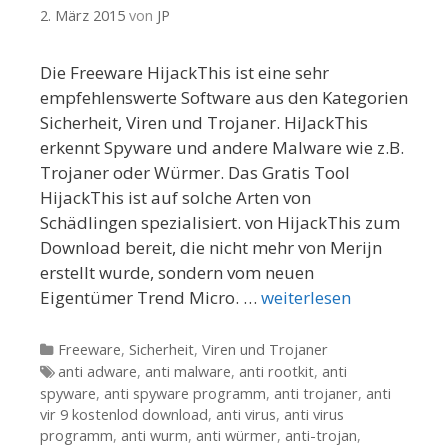
2. März 2015
von
JP
Die Freeware HijackThis ist eine sehr
empfehlenswerte Software aus den Kategorien
Sicherheit, Viren und Trojaner. HiJackThis
erkennt Spyware und andere Malware wie z.B.
Trojaner oder Würmer. Das Gratis Tool
HijackThis ist auf solche Arten von
Schädlingen spezialisiert. von HijackThis zum
Download bereit, die nicht mehr von Merijn
erstellt wurde, sondern vom neuen
Eigentümer Trend Micro. …
weiterlesen
Kategorien
Freeware
,
Sicherheit
,
Viren und Trojaner
Tags
anti adware
,
anti malware
,
anti rootkit
,
anti
spyware
,
anti spyware programm
,
anti trojaner
,
anti
vir 9 kostenlod download
,
anti virus
,
anti virus
programm
,
anti wurm
,
anti würmer
,
anti-trojan
,