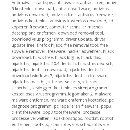
Antimalware
,
antispy
,
antispyware
,
antivier free
,
antivir
9 kostenlos download
,
antivirensoftware
,
antivirus
,
antivirus download
,
antivirus free
,
antivirus freeware
,
antivirus kostenlos
,
antivirus kostenlos download
,
cd
kopieren freeware
,
computer schneller machen
,
datenspione entfernen
,
download removal tool
,
download virus programm
,
driver update
,
driver
update free
,
firefox hijack
,
free removal tool
,
free
spyware remover
,
freeware
,
hacker abwehren
,
hijack
download
,
hijack free
,
hijack logfile
,
hijack this
,
hijackthis
,
hijackthis 2.0.4 deutsch
,
hijackthis deutsch
,
hijackthis deutsch download
,
hijackthis deutsch
download windows 7
,
hijackthis deutsch freeware
,
hijackthis mac
,
hjt
,
internet security
,
internet
sicherheit
,
keylogger
,
kostenloses virenprogramm
,
kostenloses virusprogramm
,
logomaker 2
,
malware
,
malware entfernen
,
malware entfernen kostenlos
,
pc
diagnose programm
,
pc reparieren freeware
,
pop3
client freeware
,
pop3 tool freeware
,
prozesse
,
prozesse verwalten
,
redaktionstipps
,
rootkit
,
rootkit
entfernen
,
rootkits
,
scan software
,
schadsoftware