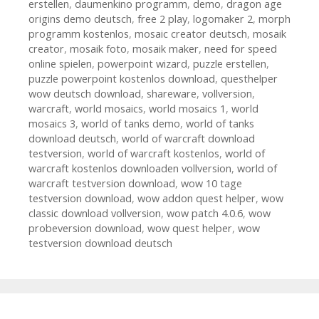
erstellen
,
daumenkino programm
,
demo
,
dragon age
origins demo deutsch
,
free 2 play
,
logomaker 2
,
morph
programm kostenlos
,
mosaic creator deutsch
,
mosaik
creator
,
mosaik foto
,
mosaik maker
,
need for speed
online spielen
,
powerpoint wizard
,
puzzle erstellen
,
puzzle powerpoint kostenlos download
,
questhelper
wow deutsch download
,
shareware
,
vollversion
,
warcraft
,
world mosaics
,
world mosaics 1
,
world
mosaics 3
,
world of tanks demo
,
world of tanks
download deutsch
,
world of warcraft download
testversion
,
world of warcraft kostenlos
,
world of
warcraft kostenlos downloaden vollversion
,
world of
warcraft testversion download
,
wow 10 tage
testversion download
,
wow addon quest helper
,
wow
classic download vollversion
,
wow patch 4.0.6
,
wow
probeversion download
,
wow quest helper
,
wow
testversion download deutsch