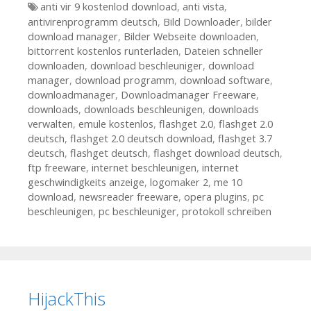
Tags
anti vir 9 kostenlod download
,
anti vista
,
antivirenprogramm deutsch
,
Bild Downloader
,
bilder
download manager
,
Bilder Webseite downloaden
,
bittorrent kostenlos runterladen
,
Dateien schneller
downloaden
,
download beschleuniger
,
download
manager
,
download programm
,
download software
,
downloadmanager
,
Downloadmanager Freeware
,
downloads
,
downloads beschleunigen
,
downloads
verwalten
,
emule kostenlos
,
flashget 2.0
,
flashget 2.0
deutsch
,
flashget 2.0 deutsch download
,
flashget 3.7
deutsch
,
flashget deutsch
,
flashget download deutsch
,
ftp freeware
,
internet beschleunigen
,
internet
geschwindigkeits anzeige
,
logomaker 2
,
me 10
download
,
newsreader freeware
,
opera plugins
,
pc
beschleunigen
,
pc beschleuniger
,
protokoll schreiben
HijackThis