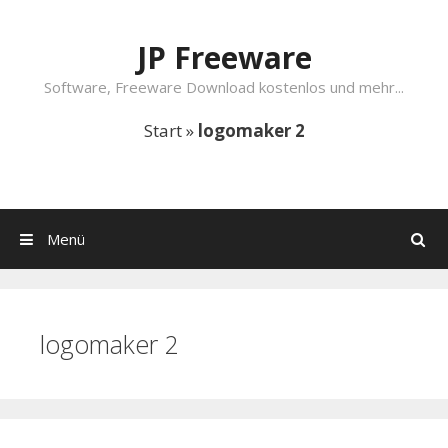
Springe zum Inhalt
JP Freeware
Software, Freeware Download kostenlos und mehr...
Start
»
logomaker 2
Menü
Suchen
logomaker 2