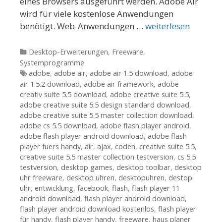
eines Browsers ausgeführt werden. Adobe Air
wird für viele kostenlose Anwendungen
benötigt. Web-Anwendungen …
weiterlesen
Kategorien
Desktop-Erweiterungen
,
Freeware
,
Systemprogramme
Tags
adobe
,
adobe air
,
adobe air 1.5 download
,
adobe
air 1.5.2 download
,
adobe air framework
,
adobe
creativ suite 5.5 download
,
adobe creative suite 5.5
,
adobe creative suite 5.5 design standard download
,
adobe creative suite 5.5 master collection download
,
adobe cs 5.5 download
,
adobe flash player android
,
adobe flash player android download
,
adobe flash
player fuers handy
,
air
,
ajax
,
coden
,
creative suite 5.5
,
creative suite 5.5 master collection testversion
,
cs 5.5
testversion
,
desktop games
,
desktop toolbar
,
desktop
uhr freeware
,
desktop uhren
,
desktopuhren
,
destop
uhr
,
entwicklung
,
facebook
,
flash
,
flash player 11
android download
,
flash player android download
,
flash player android download kostenlos
,
flash player
für handy
,
flash player handy
,
freeware
,
haus planer