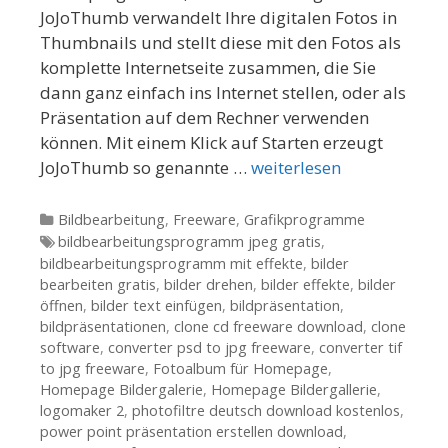
JoJoThumb verwandelt Ihre digitalen Fotos in
Thumbnails und stellt diese mit den Fotos als
komplette Internetseite zusammen, die Sie
dann ganz einfach ins Internet stellen, oder als
Präsentation auf dem Rechner verwenden
können. Mit einem Klick auf Starten erzeugt
JoJoThumb so genannte …
weiterlesen
Kategorien
Bildbearbeitung
,
Freeware
,
Grafikprogramme
Tags
bildbearbeitungsprogramm jpeg gratis
,
bildbearbeitungsprogramm mit effekte
,
bilder
bearbeiten gratis
,
bilder drehen
,
bilder effekte
,
bilder
öffnen
,
bilder text einfügen
,
bildpräsentation
,
bildpräsentationen
,
clone cd freeware download
,
clone
software
,
converter psd to jpg freeware
,
converter tif
to jpg freeware
,
Fotoalbum für Homepage
,
Homepage Bildergalerie
,
Homepage Bildergallerie
,
logomaker 2
,
photofiltre deutsch download kostenlos
,
power point präsentation erstellen download
,