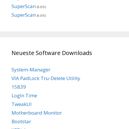
SuperScan
(6.0/5)
SuperScan
(6.0/5)
Neueste Software Downloads
System-Manager
VIA PadLock Tru-Delete Utility
15839
LogIn Time
TweakUI
Motherboard Monitor
Bootstar