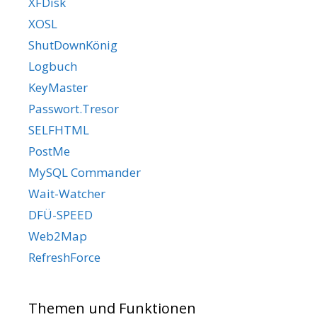
XFDisk
XOSL
ShutDownKönig
Logbuch
KeyMaster
Passwort.Tresor
SELFHTML
PostMe
MySQL Commander
Wait-Watcher
DFÜ-SPEED
Web2Map
RefreshForce
Themen und Funktionen