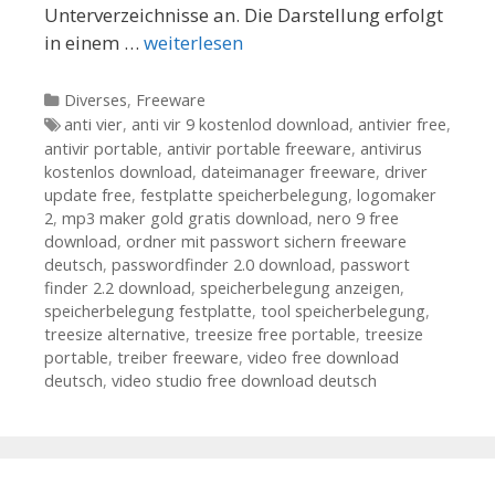
Unterverzeichnisse an. Die Darstellung erfolgt
in einem …
weiterlesen
Kategorien
Diverses
,
Freeware
Tags
anti vier
,
anti vir 9 kostenlod download
,
antivier free
,
antivir portable
,
antivir portable freeware
,
antivirus
kostenlos download
,
dateimanager freeware
,
driver
update free
,
festplatte speicherbelegung
,
logomaker
2
,
mp3 maker gold gratis download
,
nero 9 free
download
,
ordner mit passwort sichern freeware
deutsch
,
passwordfinder 2.0 download
,
passwort
finder 2.2 download
,
speicherbelegung anzeigen
,
speicherbelegung festplatte
,
tool speicherbelegung
,
treesize alternative
,
treesize free portable
,
treesize
portable
,
treiber freeware
,
video free download
deutsch
,
video studio free download deutsch