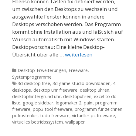
Ebenso können Tasten fix definiert werden,
um zwischen den Desktops zu wechseln und
ausgewählte Fenster können in andere
Desktops verschoben werden. Das Programm
kommt ohne Installation aus und läßt sich auf
Wunsch automatisch mit Windows starten.
Desktopvorschau: Eine kleine Desktop-
Übersicht über alle …
weiterlesen
Kategorien
Desktop-Erweiterungen
,
Freeware
,
Systemprogramme
Tags
3d desktop free
,
3d game studio downloaden
,
4
desktops
,
desktop uhr freeware
,
desktop uhren
,
desktophintergrund uhr
,
desktopuhren
,
excel to do
liste
,
google sidebar
,
logomaker 2
,
paint programm
freeware
,
pop3 tool freeware
,
programm für zeichnen
pc kostenlos
,
todo freeware
,
virtueller pc freeware
,
virtuelles betriebssystem
,
wallpaper