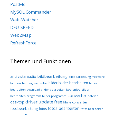
PostMe
MySQL Commander
Wait-Watcher
DFÜ-SPEED
Web2Map
RefreshForce
Themen und Funktionen
audio
bildbearbeitung
anti vista
bildbearbeitung freeware
bilder bearbeiten
bilder
bildbearbeitung kostenlos
bilder
bilder bearbeiten kostenlos
bearbeiten download
bilder
converter
bilder programm
dateien
bearbeiten programm
driver update free
desktop
filme converter
fotos bearbeiten
fotobearbeitung
fotos
fotos bearbeiten