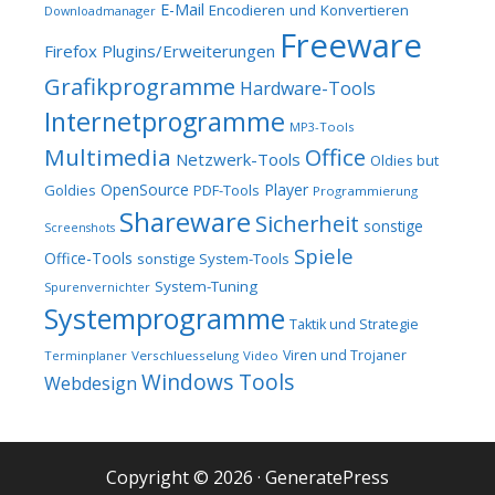
E-Mail
Encodieren und Konvertieren
Downloadmanager
Freeware
Firefox Plugins/Erweiterungen
Grafikprogramme
Hardware-Tools
Internetprogramme
MP3-Tools
Multimedia
Office
Netzwerk-Tools
Oldies but
OpenSource
Player
Goldies
PDF-Tools
Programmierung
Shareware
Sicherheit
sonstige
Screenshots
Spiele
Office-Tools
sonstige System-Tools
System-Tuning
Spurenvernichter
Systemprogramme
Taktik und Strategie
Viren und Trojaner
Terminplaner
Verschluesselung
Video
Windows Tools
Webdesign
Copyright © 2026
·
GeneratePress