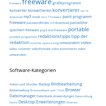
freeware
grafikprogramm
freeware
konvertierer
konvertieren
konverter
me 10
mp3
paint programm
musik
download
nero 7 freeware
freeware
passwörter
passwordfinder 2.0 download
portable
speichern freeware
pop3 tool freeware
redaktionstipps
tipp der
portable programme
redaktion
video
umwandeln
tools für opera
tuning
video converter
videoformate
video konvertieren
video
umwandeln
Software-Kategorien
Bildbearbeitung
Backup
Action und Shooter
Browser
Bildverwaltung
Brennsoftware und -Tools
Dateimanager
Datenbank-Anwendungen
Datenrettung
Desktop-Erweiterungen
Demo
Diverses