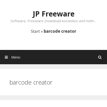
Springe zum Inhalt
JP Freeware
Software, Freeware Download kostenlos und mehr...
Start
»
barcode creator
Menü
Suchen
barcode creator