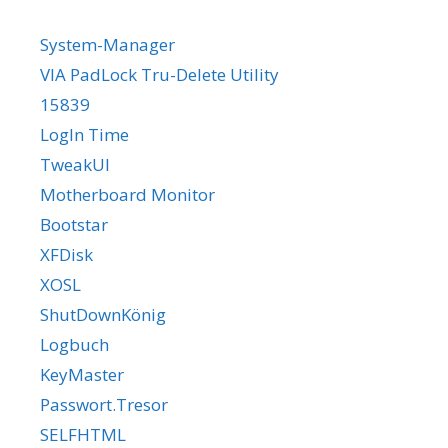
System-Manager
VIA PadLock Tru-Delete Utility
15839
LogIn Time
TweakUI
Motherboard Monitor
Bootstar
XFDisk
XOSL
ShutDownKönig
Logbuch
KeyMaster
Passwort.Tresor
SELFHTML