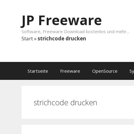
Springe zum Inhalt
JP Freeware
Software, Freeware Download kostenlos und mehr...
Start
»
strichcode drucken
Startseite
Freeware
OpenSource
S
strichcode drucken