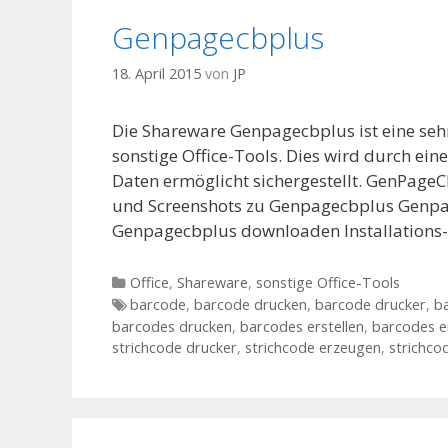
Genpagecbplus
18. April 2015
von
JP
Die Shareware Genpagecbplus ist eine seh
sonstige Office-Tools. Dies wird durch ein
Daten ermöglicht sichergestellt. GenPage
und Screenshots zu Genpagecbplus Genpa
Genpagecbplus downloaden Installations-
Kategorien
Office
,
Shareware
,
sonstige Office-Tools
Tags
barcode
,
barcode drucken
,
barcode drucker
,
b
barcodes drucken
,
barcodes erstellen
,
barcodes e
strichcode drucker
,
strichcode erzeugen
,
strichco