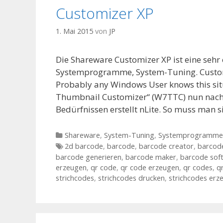
Customizer XP
1. Mai 2015
von
JP
Die Shareware Customizer XP ist eine seh
Systemprogramme, System-Tuning. Custom
Probably any Windows User knows this sit
Thumbnail Customizer“ (W7TTC) nun nach.
Bedürfnissen erstellt nLite. So muss man s
Kategorien
Shareware
,
System-Tuning
,
Systemprogramme
Tags
2d barcode
,
barcode
,
barcode creator
,
barcod
barcode generieren
,
barcode maker
,
barcode sof
erzeugen
,
qr code
,
qr code erzeugen
,
qr codes
,
q
strichcodes
,
strichcodes drucken
,
strichcodes erz