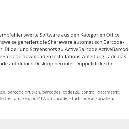
 empfehlenswerte Software aus den Kategorien Office,
onsweise generiert die Shareware automatisch Barcode-
n. Bilder und Screenshots zu ActiveBarcode ActiveBarcod
veBarcode downloaden Installations-Anleitung Lade das
code auf deinen Desktop herunter Doppelklicke die
ken
,
barcode drucken
,
barcodes
,
code128
,
control
,
datamatrix
,
iketten drucken
,
pdf417
,
strichcode
,
strichcode ausdrucken
,