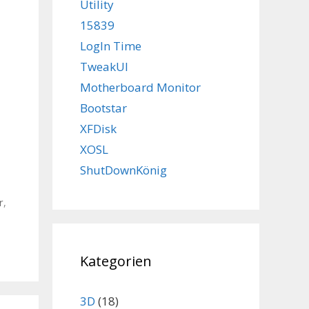
Utility
15839
LogIn Time
TweakUI
Motherboard Monitor
Bootstar
XFDisk
XOSL
ShutDownKönig
r
,
Kategorien
3D
(18)