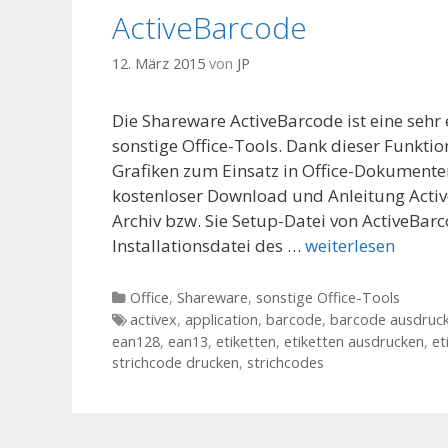
ActiveBarcode
12. März 2015
von
JP
Die Shareware ActiveBarcode ist eine sehr
sonstige Office-Tools. Dank dieser Funkti
Grafiken zum Einsatz in Office-Dokumente
kostenloser Download und Anleitung Acti
Archiv bzw. Sie Setup-Datei von ActiveBar
Installationsdatei des …
weiterlesen
Kategorien
Office
,
Shareware
,
sonstige Office-Tools
Tags
activex
,
application
,
barcode
,
barcode ausdruc
ean128
,
ean13
,
etiketten
,
etiketten ausdrucken
,
et
strichcode drucken
,
strichcodes