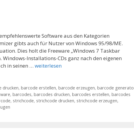
r empfehlenswerte Software aus den Kategorien
izer gibts auch für Nutzer von Windows 95/98/ME.
uation. Dies holt die Freeware „Windows 7 Taskbar
 Windows-Installations-CDs ganz nach den eigenen
ich in seinen …
weiterlesen
e drucken
,
barcode erstellen
,
barcode erzeugen
,
barcode generato
tware
,
barcodes
,
barcodes drucken
,
barcodes erstellen
,
barcodes
rcode
,
strichcode
,
strichcode drucken
,
strichcode erzeugen
,
eugen