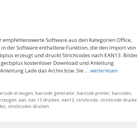
r empfehlenswerte Software aus den Kategorien Office,
e in der Software enthaltene Funktion, die den Import von
Cbplus erzeugt und druckt Strichcodes nach EAN13. Bilde
gecbplus kostenloser Download und Anleitung
Anleitung Lade das Archiv bzw. Sie …
weiterlesen
arcode erzeugen
,
barcode generator
,
barcode printer
,
barcodes
,
rzeugen
,
ean
,
ean 13 drucken
,
ean13
,
strichcode
,
strichcode drucke
des
,
strichcodes drucken