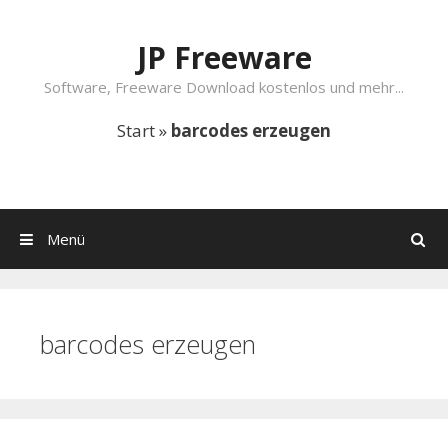
Springe zum Inhalt
JP Freeware
Software, Freeware Download kostenlos und mehr...
Start
»
barcodes erzeugen
Menü
Suchen
barcodes erzeugen