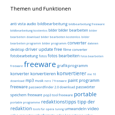
Themen und Funktionen
audio
bildbearbeitung
anti vista
bildbearbeitung freeware
bilder bearbeiten
bilder
bildbearbeitung kostenlos
bilder
bilder bearbeiten kostenlos
bearbeiten download
bilder
converter
bilder programm
dateien
bearbeiten programm
driver update free
desktop
filme converter
fotos bearbeiten
fotobearbeitung
fotos
fotos bearbeiten
freeware
grafikprogramm
freeware
konvertierer
konvertieren
konverter
me 10
mp3
paint programm
musik
download
nero 7 freeware
freeware
passwörter
passwordfinder 2.0 download
portable
speichern freeware
pop3 tool freeware
redaktionstipps
tipp der
portable programme
redaktion
video
umwandeln
tools für opera
tuning