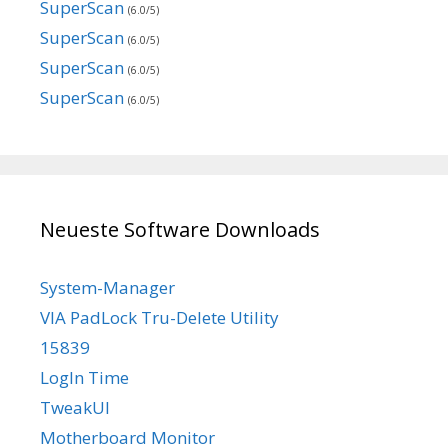
SuperScan
(6.0/5)
SuperScan
(6.0/5)
SuperScan
(6.0/5)
SuperScan
(6.0/5)
Neueste Software Downloads
System-Manager
VIA PadLock Tru-Delete Utility
15839
LogIn Time
TweakUI
Motherboard Monitor