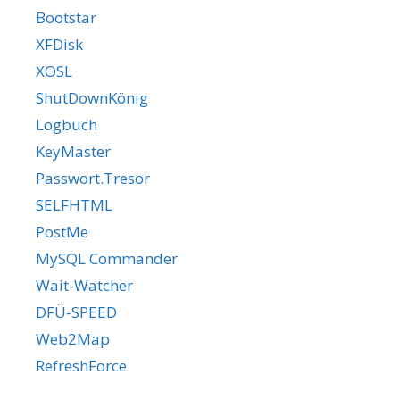
Bootstar
XFDisk
XOSL
ShutDownKönig
Logbuch
KeyMaster
Passwort.Tresor
SELFHTML
PostMe
MySQL Commander
Wait-Watcher
DFÜ-SPEED
Web2Map
RefreshForce