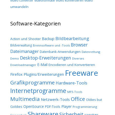
video converter
videoformate
video konvertieren
video
umwandeln
Software-Kategorien
Bildbearbeitung
Backup
Action und Shooter
Browser
Bildverwaltung
Brennsoftware und -Tools
Dateimanager
Datenbank-Anwendungen
Datenrettung
Desktop-Erweiterungen
Demo
Diverses
E-Mail
Encodieren und Konvertieren
Downloadmanager
Freeware
Firefox Plugins/Erweiterungen
Grafikprogramme
Hardware-Tools
Internetprogramme
MP3-Tools
Multimedia
Office
Netzwerk-Tools
Oldies but
OpenSource
Player
Goldies
PDF-Tools
Programmierung
Shareware
Sicherheit
sonstige