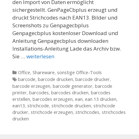
den Import von Daten ermöglicht
sichergestellt. GenPageCbplus erzeugt und
druckt Strichcodes nach EAN13. Bilder und
Screenshots zu Genpagecbplus
Genpagecbplus kostenloser Download und
Anleitung Genpagecbplus downloaden
Installations-Anleitung Lade das Archiv bzw.
Sie …
weiterlesen
Kategorien
Office
,
Shareware
,
sonstige Office-Tools
Tags
barcode
,
barcode drucken
,
barcode drucker
,
barcode erzeugen
,
barcode generator
,
barcode
printer
,
barcodes
,
barcodes drucken
,
barcodes
erstellen
,
barcodes erzeugen
,
ean
,
ean 13 drucken
,
ean13
,
strichcode
,
strichcode drucken
,
strichcode
drucker
,
strichcode erzeugen
,
strichcodes
,
strichcodes
drucken