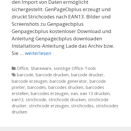
den Import von Daten ermöglicht
sichergestellt. GenPageCbplus erzeugt und
druckt Strichcodes nach EAN13. Bilder und
Screenshots zu Genpagecbplus
Genpagecbplus kostenloser Download und
Anleitung Genpagecbplus downloaden
Installations-Anleitung Lade das Archiv bzw.
Sie …
weiterlesen
Kategorien
Office
,
Shareware
,
sonstige Office-Tools
Tags
barcode
,
barcode drucken
,
barcode drucker
,
barcode erzeugen
,
barcode generator
,
barcode
printer
,
barcodes
,
barcodes drucken
,
barcodes
erstellen
,
barcodes erzeugen
,
ean
,
ean 13 drucken
,
ean13
,
strichcode
,
strichcode drucken
,
strichcode
drucker
,
strichcode erzeugen
,
strichcodes
,
strichcodes
drucken