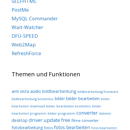
SELFHTML
PostMe
MySQL Commander
Wait-Watcher
DFÜ-SPEED
Web2Map
RefreshForce
Themen und Funktionen
audio
bildbearbeitung
anti vista
bildbearbeitung freeware
bilder bearbeiten
bilder
bildbearbeitung kostenlos
bilder
bilder bearbeiten kostenlos
bearbeiten download
bilder
converter
bilder programm
dateien
bearbeiten programm
driver update free
desktop
filme converter
fotos bearbeiten
fotobearbeitung
fotos
fotos bearbeiten