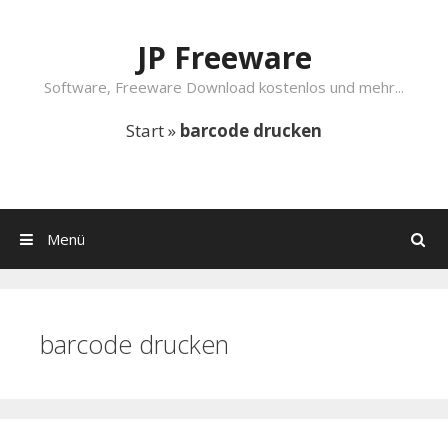
Springe zum Inhalt
JP Freeware
Software, Freeware Download kostenlos und mehr...
Start
»
barcode drucken
Menü
Suchen
barcode drucken