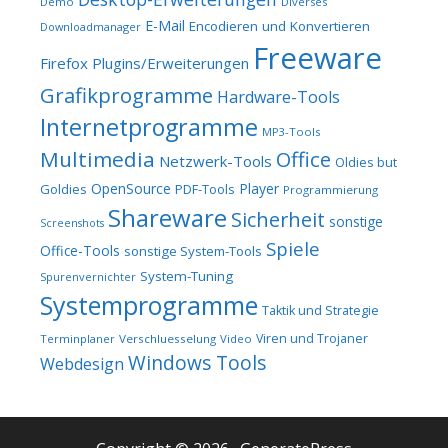
Demo
Diverses
E-Mail
Encodieren und Konvertieren
Downloadmanager
Freeware
Firefox Plugins/Erweiterungen
Grafikprogramme
Hardware-Tools
Internetprogramme
MP3-Tools
Multimedia
Office
Netzwerk-Tools
Oldies but
OpenSource
Player
Goldies
PDF-Tools
Programmierung
Shareware
Sicherheit
sonstige
Screenshots
Spiele
Office-Tools
sonstige System-Tools
System-Tuning
Spurenvernichter
Systemprogramme
Taktik und Strategie
Viren und Trojaner
Terminplaner
Verschluesselung
Video
Windows Tools
Webdesign