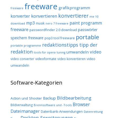
freeware
grafikprogramm
freeware
konvertierer
konvertieren
konverter
me 10
mp3
paint programm
musik
download
nero 7 freeware
freeware
passwörter
passwordfinder 2.0 download
portable
speichern freeware
pop3 tool freeware
redaktionstipps
tipp der
portable programme
redaktion
video
umwandeln
tools für opera
tuning
video converter
videoformate
video konvertieren
video
umwandeln
Software-Kategorien
Bildbearbeitung
Backup
Action und Shooter
Browser
Bildverwaltung
Brennsoftware und -Tools
Dateimanager
Datenbank-Anwendungen
Datenrettung
Desktop-Erweiterungen