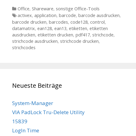
Kategorien
Office
,
Shareware
,
sonstige Office-Tools
Tags
activex
,
application
,
barcode
,
barcode ausdrucken
,
barcode drucken
,
barcodes
,
code128
,
control
,
datamatrix
,
ean128
,
ean13
,
etiketten
,
etiketten
ausdrucken
,
etiketten drucken
,
pdf417
,
strichcode
,
strichcode ausdrucken
,
strichcode drucken
,
strichcodes
Neueste Beiträge
System-Manager
VIA PadLock Tru-Delete Utility
15839
LogIn Time