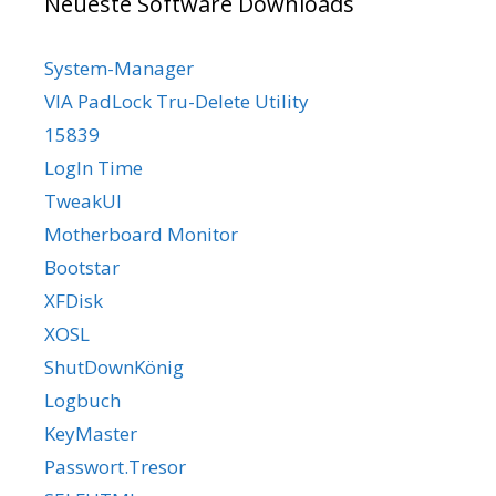
Neueste Software Downloads
System-Manager
VIA PadLock Tru-Delete Utility
15839
LogIn Time
TweakUI
Motherboard Monitor
Bootstar
XFDisk
XOSL
ShutDownKönig
Logbuch
KeyMaster
Passwort.Tresor