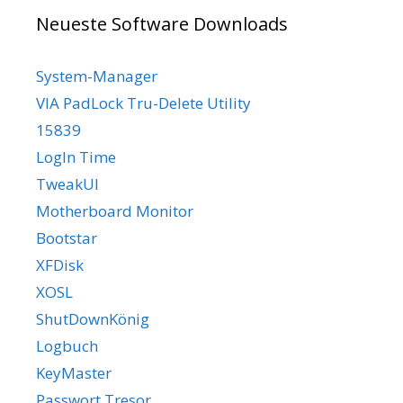
Neueste Software Downloads
System-Manager
VIA PadLock Tru-Delete Utility
15839
LogIn Time
TweakUI
Motherboard Monitor
Bootstar
XFDisk
XOSL
ShutDownKönig
Logbuch
KeyMaster
Passwort.Tresor