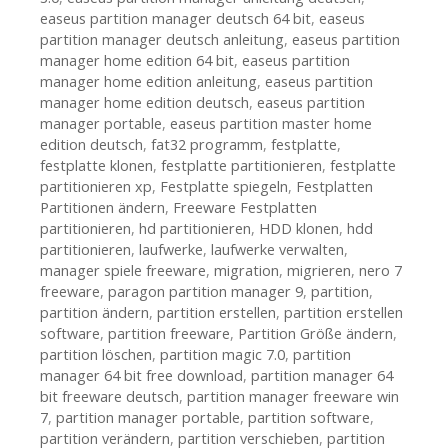
easeus partition manager deutsch 64 bit
,
easeus
partition manager deutsch anleitung
,
easeus partition
manager home edition 64 bit
,
easeus partition
manager home edition anleitung
,
easeus partition
manager home edition deutsch
,
easeus partition
manager portable
,
easeus partition master home
edition deutsch
,
fat32 programm
,
festplatte
,
festplatte klonen
,
festplatte partitionieren
,
festplatte
partitionieren xp
,
Festplatte spiegeln
,
Festplatten
Partitionen ändern
,
Freeware Festplatten
partitionieren
,
hd partitionieren
,
HDD klonen
,
hdd
partitionieren
,
laufwerke
,
laufwerke verwalten
,
manager spiele freeware
,
migration
,
migrieren
,
nero 7
freeware
,
paragon partition manager 9
,
partition
,
partition ändern
,
partition erstellen
,
partition erstellen
software
,
partition freeware
,
Partition Größe ändern
,
partition löschen
,
partition magic 7.0
,
partition
manager 64 bit free download
,
partition manager 64
bit freeware deutsch
,
partition manager freeware win
7
,
partition manager portable
,
partition software
,
partition verändern
,
partition verschieben
,
partition