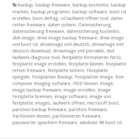
Tags
backup
,
backup freeware
,
backup kostenlos
,
backup
machen
,
backup programm
,
backup software
,
boot cd
erstellen
,
boot defrag
,
cd laufwerk öffnen tool
,
daten
retten freeware
,
daten sichern
,
Datensicherung
,
datensicherung freeware
,
datensicherung kostenlos
,
disk image
,
drive image backup freeware
,
drive image
xml boot cd
,
driveimage xml deutsch
,
driveimage xml
deutsch download
,
driveimage xml portable
,
dvd
laufwerk diagnose tool
,
festplatte formatieren fat32
,
festplatte image erstellen
,
festplatte klonen
,
festplatte
retten freeware
,
festplatte sichern
,
Festplatte
spiegeln
,
Festplatten Backup
,
Festplatten Image
,
free
computer imaging software
,
HDD klonen
,
image
,
image backup freeware
,
image erstellen
,
Image
Festplatte brennen
,
image software
,
image von
festplatte
,
images
,
laufwerk öffnen
,
microsoft boot
,
partition backup freeware
,
partition freeware
,
Partitionen klonen
,
partitionieren freeware
,
passwörter speichern freeware
,
windows 98 boot cd