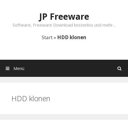
Springe zum Inhalt
JP Freeware
Software, Freeware Download kostenlos und mehr...
Start
»
HDD klonen
Menü
Suchen
HDD klonen