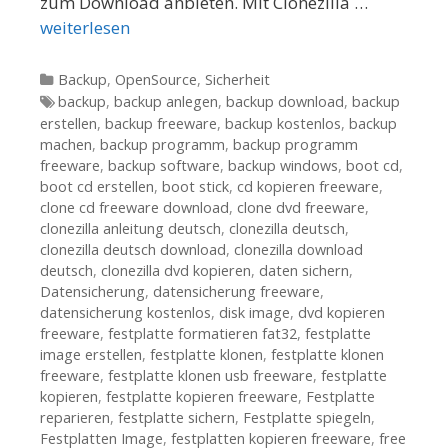
zum Download anbieten. Mit Clonezilla …
weiterlesen
Kategorien
Backup
,
OpenSource
,
Sicherheit
Tags
backup
,
backup anlegen
,
backup download
,
backup
erstellen
,
backup freeware
,
backup kostenlos
,
backup
machen
,
backup programm
,
backup programm
freeware
,
backup software
,
backup windows
,
boot cd
,
boot cd erstellen
,
boot stick
,
cd kopieren freeware
,
clone cd freeware download
,
clone dvd freeware
,
clonezilla anleitung deutsch
,
clonezilla deutsch
,
clonezilla deutsch download
,
clonezilla download
deutsch
,
clonezilla dvd kopieren
,
daten sichern
,
Datensicherung
,
datensicherung freeware
,
datensicherung kostenlos
,
disk image
,
dvd kopieren
freeware
,
festplatte formatieren fat32
,
festplatte
image erstellen
,
festplatte klonen
,
festplatte klonen
freeware
,
festplatte klonen usb freeware
,
festplatte
kopieren
,
festplatte kopieren freeware
,
Festplatte
reparieren
,
festplatte sichern
,
Festplatte spiegeln
,
Festplatten Image
,
festplatten kopieren freeware
,
free