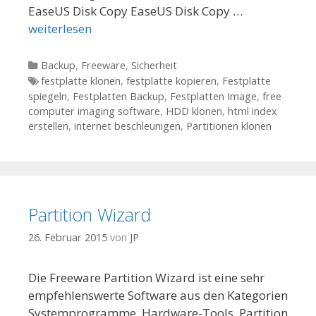
EaseUS Disk Copy EaseUS Disk Copy …
weiterlesen
Kategorien
Backup
,
Freeware
,
Sicherheit
Tags
festplatte klonen
,
festplatte kopieren
,
Festplatte
spiegeln
,
Festplatten Backup
,
Festplatten Image
,
free
computer imaging software
,
HDD klonen
,
html index
erstellen
,
internet beschleunigen
,
Partitionen klonen
Partition Wizard
26. Februar 2015
von
JP
Die Freeware Partition Wizard ist eine sehr
empfehlenswerte Software aus den Kategorien
Systemprogramme, Hardware-Tools. Partition