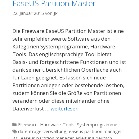
EaseUS Partition Master
22. Januar 2015
von
JP
Die Freeware EaseUS Partition Master ist eine
sehr empfehlenswerte Software aus den
Kategorien Systemprogramme, Hardware-
Tools. Das englischsprachige Tool bietet
Basis- und fortgeschrittene Funktionen und ist
dank seiner übersichtlichen Oberfläche auch
für Laien geeignet. Es lassen sich neue
Partitionen anlegen oder bestehende löschen,
zudem können Sie die Größe von Partitionen
verändern oder diese miteinander ohne
Datenverlust …
weiterlesen
Kategorien
Freeware
,
Hardware-Tools
,
Systemprogramme
Tags
datenträgerverwaltung
,
easeus partition manager
3.0
,
easeus partition manager anleitung deutsch
,