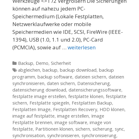
Werkzeuge <>1 /2 Vergrößern Die Sicherungen
können auf nahezu jedem PC-
Speichermedium (Lokale Festplatten,
Netzwerklaufwerke oder mobile
Speichermedien wie IDE, SCSI, FireWire (IEEE-
1394), USB (1.0, 1.1 und 2.0), PC-Card
(PCMCIA), sowie auf …
weiterlesen
Kategorien
Backup
,
Demo
,
Sicherheit
Tags
abgleichen
,
backup
,
backup download
,
backup
programm
,
backup software
,
dateien sichern
,
dateien
synchronisieren
,
daten sichern
,
Datensicherung
,
datensicherung download
,
datensicherungssoftware
,
festplatte image erstellen
,
festplatte klonen
,
festplatte
sichern
,
Festplatte spiegeln
,
Festplatten Backup
,
Festplatten Image
,
Festplatten Recovery
,
HDD klonen
,
image auf festplatte
,
image erstellen
,
Image
Festplatte brennen
,
image software
,
image von
festplatte
,
Partitionen klonen
,
sichern
,
sicherung
,
sync
,
synchronisation
,
synchronisieren
,
synchronisierung
,