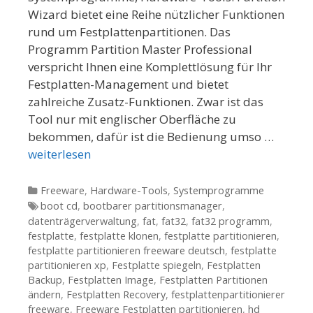
Wizard bietet eine Reihe nützlicher Funktionen
rund um Festplattenpartitionen. Das
Programm Partition Master Professional
verspricht Ihnen eine Komplettlösung für Ihr
Festplatten-Management und bietet
zahlreiche Zusatz-Funktionen. Zwar ist das
Tool nur mit englischer Oberfläche zu
bekommen, dafür ist die Bedienung umso …
weiterlesen
Kategorien
Freeware
,
Hardware-Tools
,
Systemprogramme
Tags
boot cd
,
bootbarer partitionsmanager
,
datenträgerverwaltung
,
fat
,
fat32
,
fat32 programm
,
festplatte
,
festplatte klonen
,
festplatte partitionieren
,
festplatte partitionieren freeware deutsch
,
festplatte
partitionieren xp
,
Festplatte spiegeln
,
Festplatten
Backup
,
Festplatten Image
,
Festplatten Partitionen
ändern
,
Festplatten Recovery
,
festplattenpartitionierer
freeware
,
Freeware Festplatten partitionieren
,
hd