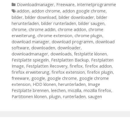
Kategorien
Downloadmanager
,
Freeware
,
Internetprogramme
Tags
addon
,
addon chrome
,
addon google chrome
,
bilder
,
bilder download
,
bilder downloader
,
bilder
herunterladen
,
bilder runterladen
,
bilder saugen
,
chrome
,
chrome addin
,
chrome addon
,
chrome
erweiterung
,
chrome extension
,
chrome plugin
,
download manager
,
download programm
,
download
software
,
downloaden
,
downloader
,
downloadmanager
,
downloads
,
festplatte klonen
,
Festplatte spiegeln
,
Festplatten Backup
,
Festplatten
Image
,
Festplatten Recovery
,
firefox
,
firefox addon
,
firefox erweiterung
,
firefox extension
,
firefox plugin
,
freeware
,
google
,
google chrome
,
google chrome
extension
,
HDD klonen
,
herunterladen
,
Image
Festplatte brennen
,
leechen
,
mozilla
,
mozilla firefox
,
Partitionen klonen
,
plugin
,
runterladen
,
saugen