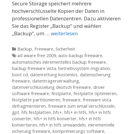
Secure Storage speichert mehrere
hochverschlüsselte Kopien der Daten in
professionellen Datenzentren. Dazu akti­vieren
Sie das Register „Backup“ und wählen
„Backup“, um …
weiterlesen
Kategorien
Backup
,
Freeware
,
Sicherheit
Tags
ad aware free 2009
,
auto backup freeware
,
automatisches inkrementelles backup freeware
,
backup freeware vista
,
betriebssystem migration
,
boot cd
,
datenrettung kostenlos
,
datensicherung
freeware
,
datenträgerverwaltung
,
datenverschlüsselung deutsch freeware
,
driver
software freeware
,
festplatte
,
festplatte optimieren
,
festplatte partitionieren
,
freeware
,
freeware vista
defragmentieren
,
freeware zum email verschlüsseln
,
gpt
,
hfs festplatten
,
hfs+
,
hfs+ in htfs
,
hfs+ in htfs
converter
,
hfs+ in htfs konverter
,
hfs+ in htfs
konvertieren
,
hfs+ in htfs umwandeln
,
inkrementelle
sicherung freeware
,
komprimierungs software
,