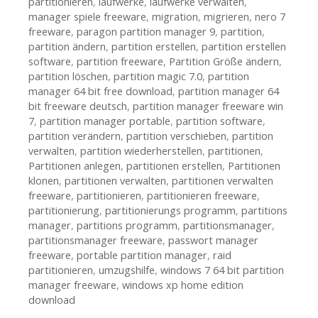
partitionieren
,
laufwerke
,
laufwerke verwalten
,
manager spiele freeware
,
migration
,
migrieren
,
nero 7
freeware
,
paragon partition manager 9
,
partition
,
partition ändern
,
partition erstellen
,
partition erstellen
software
,
partition freeware
,
Partition Größe ändern
,
partition löschen
,
partition magic 7.0
,
partition
manager 64 bit free download
,
partition manager 64
bit freeware deutsch
,
partition manager freeware win
7
,
partition manager portable
,
partition software
,
partition verändern
,
partition verschieben
,
partition
verwalten
,
partition wiederherstellen
,
partitionen
,
Partitionen anlegen
,
partitionen erstellen
,
Partitionen
klonen
,
partitionen verwalten
,
partitionen verwalten
freeware
,
partitionieren
,
partitionieren freeware
,
partitionierung
,
partitionierungs programm
,
partitions
manager
,
partitions programm
,
partitionsmanager
,
partitionsmanager freeware
,
passwort manager
freeware
,
portable partition manager
,
raid
partitionieren
,
umzugshilfe
,
windows 7 64 bit partition
manager freeware
,
windows xp home edition
download